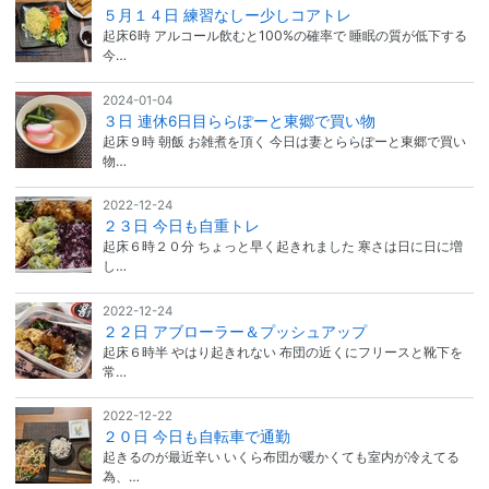
５月１４日 練習なしー少しコアトレ
起床6時 アルコール飲むと100%の確率で 睡眠の質が低下する
今…
2024-01-04
３日 連休6日目ららぽーと東郷で買い物
起床９時 朝飯 お雑煮を頂く 今日は妻とららぽーと東郷で買い
物…
2022-12-24
２３日 今日も自重トレ
起床６時２０分 ちょっと早く起きれました 寒さは日に日に増
し…
2022-12-24
２２日 アブローラー＆プッシュアップ
起床６時半 やはり起きれない 布団の近くにフリースと靴下を
常…
2022-12-22
２０日 今日も自転車で通勤
起きるのが最近辛い いくら布団が暖かくても室内が冷えてる
為、…