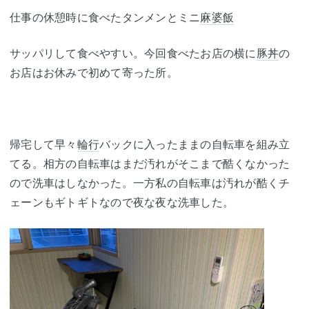
仕事の休憩時に食べたタンメンとミニ
麻婆飯
サッパリして食べやすい。今回食べたお店の横に
豚丼
の
お店はお休みで初めて寄った所。
帰宅して早々
輪行
バックに入ったままの自転車を組み立
てる。相方の自転車はまだ汚れがそこまで酷くなかった
ので洗車はしなかった。一方私の自転車は汚れが酷くチ
ェーンもギトギトなので夜な夜な洗車した。