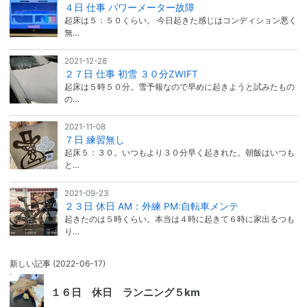
４日 仕事 パワーメーター故障
起床は５：５０くらい。 今日起きた感じはコンディション悪く
無…
2021-12-28
２７日 仕事 初雪 ３０分ZWIFT
起床は５時５０分。雪予報なので早めに起きようと試みたもの
の…
2021-11-08
７日 練習無し
起床５：３０。いつもより３０分早く起きれた。朝飯はいつも
と…
2021-09-23
２３日 休日 AM：外練 PM:自転車メンテ
起きたのは５時くらい。本当は４時に起きて６時に家出るつも
り…
新しい記事
(2022-06-17)
１６日 休日 ランニング５km