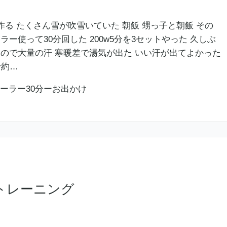
作る たくさん雪が吹雪いていた 朝飯 甥っ子と朝飯 その
ラー使って30分回した 200w5分を3セットやった 久しぶ
たので大量の汗 寒暖差で湯気が出た いい汗が出てよかった
予約…
トレーニング