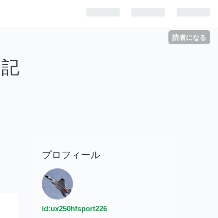
読者になる
日記
プロフィール
id:ux250hfsport226