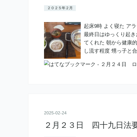
２０２５年２月
起床9時 よく寝た ア
最終日はゆっくり起き
てくれた 朝から健康
し流す程度 甥っ子と
2025
-
02
-
24
２月２３日 四十九日法