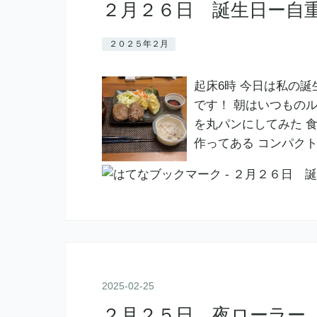
２月２６日 誕生日ー自
２０２５年２月
起床6時 今日は私の誕
です！ 朝はいつもの
を丸パンにしてみた 
作ってある コンパク
2025
-
02
-
25
２月２５日 夜ローラー