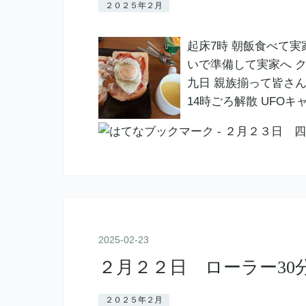
２０２５年２月
起床7時 朝飯食べて実
いで準備して実家へ ク
九日 親族揃って皆さ
14時ごろ解散 UFOキ
2025
-
02
-
23
２月２２日 ローラー30
２０２５年２月