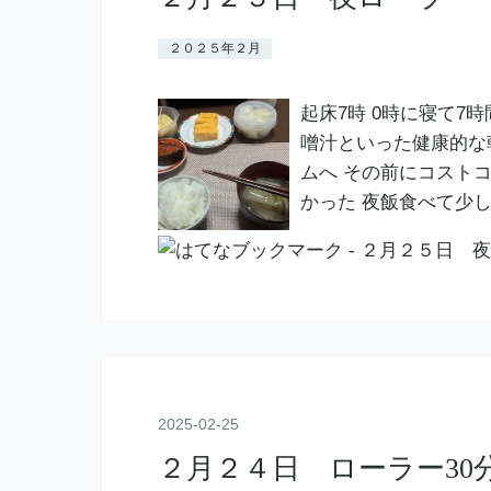
２０２５年２月
起床7時 0時に寝て7
噌汁といった健康的な
ムへ その前にコストコ
かった 夜飯食べて少
2025
-
02
-
25
２月２４日 ローラー30